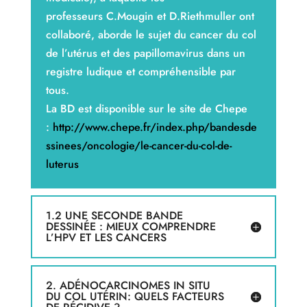
professeurs C.Mougin et D.Riethmuller ont
collaboré, aborde le sujet du cancer du col
de l’utérus et des papillomavirus dans un
registre ludique et compréhensible par
tous.
La BD est disponible sur le site de Chepe
:
http://www.chepe.fr/index.php/bandesde
ssinees/oncologie/le-cancer-du-col-de-
luterus
1.2 UNE SECONDE BANDE
DESSINÉE : MIEUX COMPRENDRE
L’HPV ET LES CANCERS
2. ADÉNOCARCINOMES IN SITU
DU COL UTÉRIN: QUELS FACTEURS